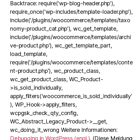
Backtrace: require('wp-blog-header.php'),
require_once('wp-includes/template-loader.php'),
include('/plugins/woocommerce/templates/taxo
nomy-product_cat.php'), wc_get_template,
include('/plugins/woocommerce/templates/archi
ve-product.php'), wc_get_template_part,
load_template,
require('/plugins/woocommerce/templates/conte
nt-product.php'), wc_product_class,
wc_get_product_class, WC_Product-
>is_sold_individually,
apply_filters('woocommerce_is_sold_individually'
), WP_Hook->apply_filters,
wcpgsk_check_qty_config,
WC_Abstract_Legacy_Product->__get,
wc_doing_it_wrong Weitere Informationen:
Debugging in WordPress (engl.)
. (Diese Meldung