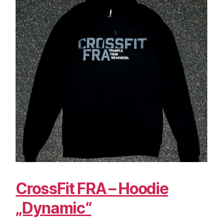
CrossFit FRA – Hoodie
„Dynamic“