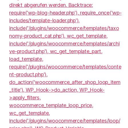
direkt abgerufen werden. Backtrace:
require('wp-blog-header.php'), require_once('wp-
includes/template-loader.php'),
include('/plugins/woocommerce/templates/taxo
nomy-product_cat.php'), wc_get_template,
include('/plugins/woocommerce/templates/archi
ve-product.php'), wc_get_template_part,
load_template,
require('/plugins/woocommerce/templates/conte
nt-product.php'),
do_action('woocommerce_after_shop_loop_item
_title'), WP_Hook->do_action, WP_Hook-
>apply_filters,
woocommerce_template_loop_price,
wc_get_template,
include('/plugins/woocommerce/templates/loop/