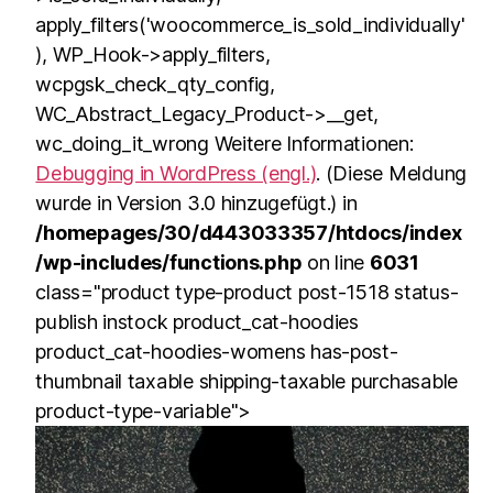
apply_filters('woocommerce_is_sold_individually'
), WP_Hook->apply_filters,
wcpgsk_check_qty_config,
WC_Abstract_Legacy_Product->__get,
wc_doing_it_wrong Weitere Informationen:
Debugging in WordPress (engl.)
. (Diese Meldung
wurde in Version 3.0 hinzugefügt.) in
/homepages/30/d443033357/htdocs/index
/wp-includes/functions.php
on line
6031
class="product type-product post-1518 status-
publish instock product_cat-hoodies
product_cat-hoodies-womens has-post-
thumbnail taxable shipping-taxable purchasable
product-type-variable">