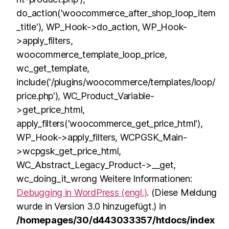
do_action('woocommerce_after_shop_loop_item
_title'), WP_Hook->do_action, WP_Hook-
>apply_filters,
woocommerce_template_loop_price,
wc_get_template,
include('/plugins/woocommerce/templates/loop/
price.php'), WC_Product_Variable-
>get_price_html,
apply_filters('woocommerce_get_price_html'),
WP_Hook->apply_filters, WCPGSK_Main-
>wcpgsk_get_price_html,
WC_Abstract_Legacy_Product->__get,
wc_doing_it_wrong Weitere Informationen:
Debugging in WordPress (engl.)
. (Diese Meldung
wurde in Version 3.0 hinzugefügt.) in
/homepages/30/d443033357/htdocs/index