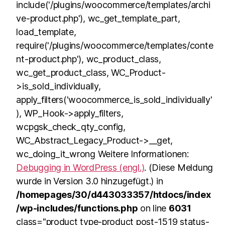
include('/plugins/woocommerce/templates/archi
ve-product.php'), wc_get_template_part,
load_template,
require('/plugins/woocommerce/templates/conte
nt-product.php'), wc_product_class,
wc_get_product_class, WC_Product-
>is_sold_individually,
apply_filters('woocommerce_is_sold_individually'
), WP_Hook->apply_filters,
wcpgsk_check_qty_config,
WC_Abstract_Legacy_Product->__get,
wc_doing_it_wrong Weitere Informationen:
Debugging in WordPress (engl.)
. (Diese Meldung
wurde in Version 3.0 hinzugefügt.) in
/homepages/30/d443033357/htdocs/index
/wp-includes/functions.php
on line
6031
class="product type-product post-1519 status-