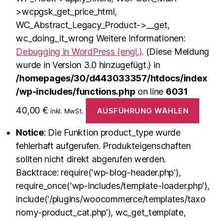
>wcpgsk_get_price_html,
WC_Abstract_Legacy_Product->__get,
wc_doing_it_wrong Weitere Informationen:
Debugging in WordPress (engl.)
. (Diese Meldung
wurde in Version 3.0 hinzugefügt.) in
/homepages/30/d443033357/htdocs/index
/wp-includes/functions.php
on line
6031
40,00
€
AUSFÜHRUNG WÄHLEN
inkl. MwSt.
Notice
: Die Funktion product_type wurde
fehlerhaft aufgerufen. Produkteigenschaften
sollten nicht direkt abgerufen werden.
Backtrace: require('wp-blog-header.php'),
require_once('wp-includes/template-loader.php'),
include('/plugins/woocommerce/templates/taxo
nomy-product_cat.php'), wc_get_template,