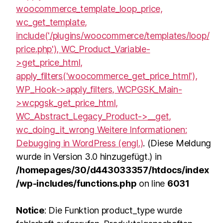
woocommerce_template_loop_price,
wc_get_template,
include('/plugins/woocommerce/templates/loop/
price.php'), WC_Product_Variable-
>get_price_html,
apply_filters('woocommerce_get_price_html'),
WP_Hook->apply_filters, WCPGSK_Main-
>wcpgsk_get_price_html,
WC_Abstract_Legacy_Product->__get,
wc_doing_it_wrong Weitere Informationen:
Debugging in WordPress (engl.)
. (Diese Meldung
wurde in Version 3.0 hinzugefügt.) in
/homepages/30/d443033357/htdocs/index
/wp-includes/functions.php
on line
6031
Notice
: Die Funktion product_type wurde