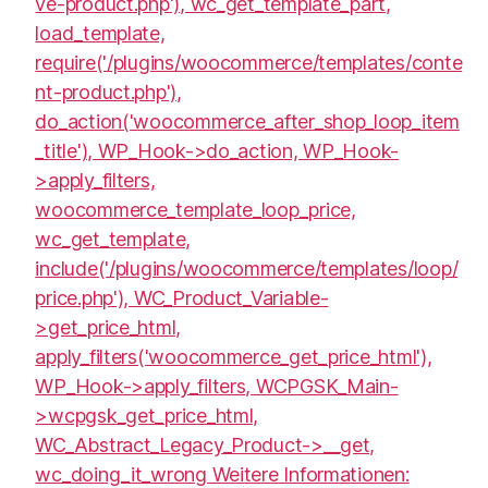
ve-product.php'), wc_get_template_part,
load_template,
require('/plugins/woocommerce/templates/conte
nt-product.php'),
do_action('woocommerce_after_shop_loop_item
_title'), WP_Hook->do_action, WP_Hook-
>apply_filters,
woocommerce_template_loop_price,
wc_get_template,
include('/plugins/woocommerce/templates/loop/
price.php'), WC_Product_Variable-
>get_price_html,
apply_filters('woocommerce_get_price_html'),
WP_Hook->apply_filters, WCPGSK_Main-
>wcpgsk_get_price_html,
WC_Abstract_Legacy_Product->__get,
wc_doing_it_wrong Weitere Informationen: