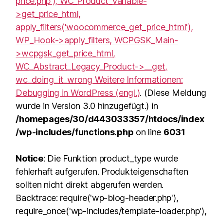
price.php'), WC_Product_Variable-
>get_price_html,
apply_filters('woocommerce_get_price_html'),
WP_Hook->apply_filters, WCPGSK_Main-
>wcpgsk_get_price_html,
WC_Abstract_Legacy_Product->__get,
wc_doing_it_wrong Weitere Informationen:
Debugging in WordPress (engl.)
. (Diese Meldung
wurde in Version 3.0 hinzugefügt.) in
/homepages/30/d443033357/htdocs/index
/wp-includes/functions.php
on line
6031
Notice
: Die Funktion product_type wurde
fehlerhaft aufgerufen. Produkteigenschaften
sollten nicht direkt abgerufen werden.
Backtrace: require('wp-blog-header.php'),
require_once('wp-includes/template-loader.php'),