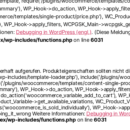
template, require('/plugins/woocommerce/templates/co
mmary'), WP_Hook->do_action, WP_Hook->apply_filte
erce/templates/single-product/price.php'), WC_Produc
'), WP_Hook->apply_filters, WCPGSK_Main->wcpgsk_ge
tionen:
Debugging in WordPress (engl.)
. (Diese Meldung
/wp-includes/functions.php
on line
6031
erhaft aufgerufen. Produkteigenschaften sollten nicht d
'wp-includes/template-loader.php'), include('/plugins/w
e('/plugins/woocommerce/templates/content-single-prod
mary'), WP_Hook->do_action, WP_Hook->apply_filters
do_action('woocommerce_variable_add_to_cart'), WP_H
t_Variable->get_available_variations, WC_Product_Var
ers('woocommerce_is_sold_individually'), WP_Hook->appl
ng_it_wrong Weitere Informationen:
Debugging in Word
x/wp-includes/functions.php
on line
6031