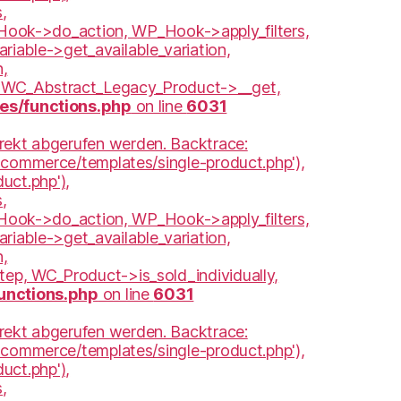
,
ook->do_action, WP_Hook->apply_filters,
iable->get_available_variation,
n,
n, WC_Abstract_Legacy_Product->__get,
s/functions.php
on line
6031
irekt abgerufen werden. Backtrace:
oocommerce/templates/single-product.php'),
uct.php'),
,
ook->do_action, WP_Hook->apply_filters,
iable->get_available_variation,
n,
tep, WC_Product->is_sold_individually,
unctions.php
on line
6031
irekt abgerufen werden. Backtrace:
oocommerce/templates/single-product.php'),
uct.php'),
,