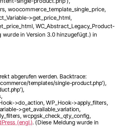
ntent-single-product.php'),
rs, woocommerce_template_single_price,
t_Variable->get_price_html,
t_price_html, WC_Abstract_Legacy_Product-
 wurde in Version 3.0 hinzugefügt.) in
irekt abgerufen werden. Backtrace:
oocommerce/templates/single-product.php'),
uct.php'),
,
ook->do_action, WP_Hook->apply_filters,
iable->get_available_variation,
y_filters, wcpgsk_check_qty_config,
Press (engl.)
. (Diese Meldung wurde in