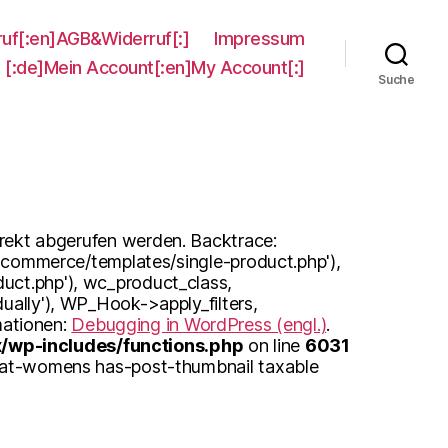
ruf[:en]AGB&Widerruf[:]
Impressum
[:de]Mein Account[:en]My Account[:]
Suche
irekt abgerufen werden. Backtrace:
oocommerce/templates/single-product.php'),
uct.php'), wc_product_class,
ually'), WP_Hook->apply_filters,
mationen:
Debugging in WordPress (engl.)
.
wp-includes/functions.php
on line
6031
_cat-womens has-post-thumbnail taxable