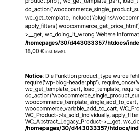
product.php'), wc_get_template_part, load_
do_action('woocommerce_single_product_su
wc_get_template, include('/plugins/woocomm
apply_filters('woocommerce_get_price_html
>__get, wc_doing_it_wrong Weitere Informa
/homepages/30/d443033357/htdocs/index
18,00
€
inkl. MwSt.
Notice
: Die Funktion product_type wurde fehl
require('wp-blog-header.php'), require_once(
wc_get_template_part, load_template, requir
do_action('woocommerce_single_product_sum
woocommerce_template_single_add_to_cart, 
woocommerce_variable_add_to_cart, WC_Produc
WC_Product->is_sold_individually, apply_filt
WC_Abstract_Legacy_Product->__get, wc_doi
/homepages/30/d443033357/htdocs/inde