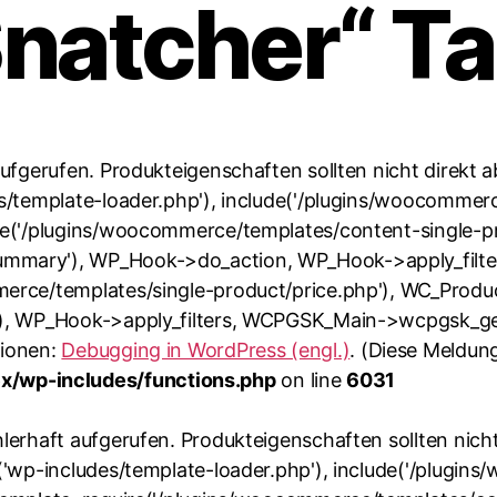
Snatcher“ T
aufgerufen. Produkteigenschaften sollten nicht direkt 
s/template-loader.php'), include('/plugins/woocommerc
re('/plugins/woocommerce/templates/content-single-pr
mmary'), WP_Hook->do_action, WP_Hook->apply_filte
erce/templates/single-product/price.php'), WC_Produc
'), WP_Hook->apply_filters, WCPGSK_Main->wcpgsk_ge
tionen:
Debugging in WordPress (engl.)
. (Diese Meldung
/wp-includes/functions.php
on line
6031
hlerhaft aufgerufen. Produkteigenschaften sollten nich
('wp-includes/template-loader.php'), include('/plugin