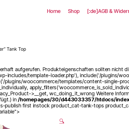
Home
Shop
[:de]AGB & Wider
her“ Tank Top
erhaft aufgerufen. Produkteigenschaften sollten nicht d
'wp-includes/template-loader.php'), include('/plugins/w
e('/plugins/woocommerce/templates/content-single-prod
dividually, apply_filters('woocommerce_is_sold_individ
cy_Product->__get, wc_doing_it_wrong Weitere Infor
ügt.) in
/homepages/30/d443033357/htdocs/index/
s-publish first instock product_cat-tank-tops product
ariable">
🔍