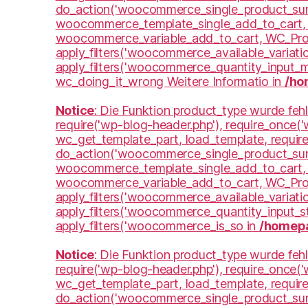
do_action('woocommerce_single_product_sum
woocommerce_template_single_add_to_cart, 
woocommerce_variable_add_to_cart, WC_Produc
apply_filters('woocommerce_available_variatio
apply_filters('woocommerce_quantity_input_
wc_doing_it_wrong Weitere Informatio in
/ho
Notice
: Die Funktion product_type wurde fehl
require('wp-blog-header.php'), require_once(
wc_get_template_part, load_template, requir
do_action('woocommerce_single_product_sum
woocommerce_template_single_add_to_cart, 
woocommerce_variable_add_to_cart, WC_Produc
apply_filters('woocommerce_available_variatio
apply_filters('woocommerce_quantity_input_st
apply_filters('woocommerce_is_so in
/homepa
Notice
: Die Funktion product_type wurde fehl
require('wp-blog-header.php'), require_once(
wc_get_template_part, load_template, requir
do_action('woocommerce_single_product_sum