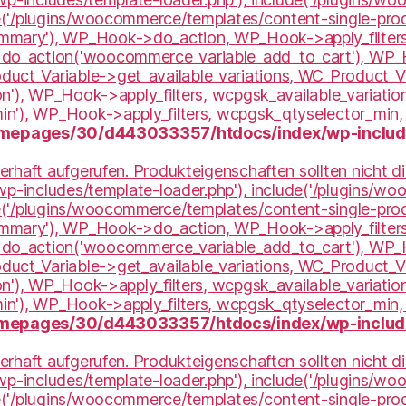
e('/plugins/woocommerce/templates/content-single-prod
mary'), WP_Hook->do_action, WP_Hook->apply_filters
do_action('woocommerce_variable_add_to_cart'), WP_H
t_Variable->get_available_variations, WC_Product_Var
n'), WP_Hook->apply_filters, wcpgsk_available_variatio
in'), WP_Hook->apply_filters, wcpgsk_qtyselector_min,
mepages/30/d443033357/htdocs/index/wp-include
erhaft aufgerufen. Produkteigenschaften sollten nicht d
'wp-includes/template-loader.php'), include('/plugins/w
e('/plugins/woocommerce/templates/content-single-prod
mary'), WP_Hook->do_action, WP_Hook->apply_filters
do_action('woocommerce_variable_add_to_cart'), WP_H
t_Variable->get_available_variations, WC_Product_Var
n'), WP_Hook->apply_filters, wcpgsk_available_variatio
min'), WP_Hook->apply_filters, wcpgsk_qtyselector_mi
mepages/30/d443033357/htdocs/index/wp-include
erhaft aufgerufen. Produkteigenschaften sollten nicht d
'wp-includes/template-loader.php'), include('/plugins/w
e('/plugins/woocommerce/templates/content-single-prod