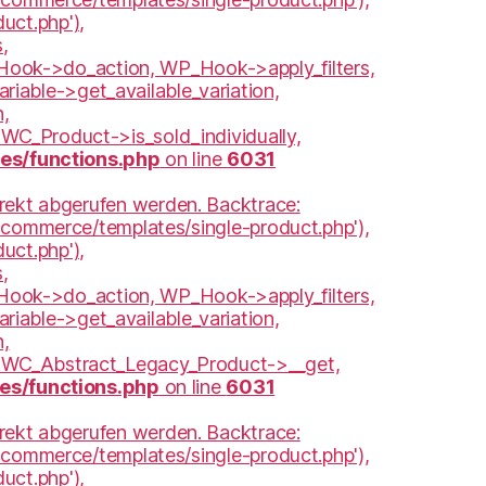
uct.php'),
,
ook->do_action, WP_Hook->apply_filters,
iable->get_available_variation,
n,
 WC_Product->is_sold_individually,
s/functions.php
on line
6031
irekt abgerufen werden. Backtrace:
oocommerce/templates/single-product.php'),
uct.php'),
,
ook->do_action, WP_Hook->apply_filters,
iable->get_available_variation,
n,
n, WC_Abstract_Legacy_Product->__get,
s/functions.php
on line
6031
irekt abgerufen werden. Backtrace:
oocommerce/templates/single-product.php'),
uct.php'),