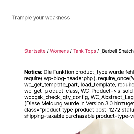
Mjolnir
Trample your weakness
Training
Startseite
/
Womens
/
Tank Tops
/ „Barbell Snatc
Notice
: Die Funktion product_type wurde fehl
require('wp-blog-header.php'), require_once(
wc_get_template_part, load_template, requir
wc_get_product_class, WC_Product->is_sold_in
wcpgsk_check_qty_config, WC_Abstract_Lega
(Diese Meldung wurde in Version 3.0 hinzugef
class="product type-product post-1272 statu
shipping-taxable purchasable product-type-v